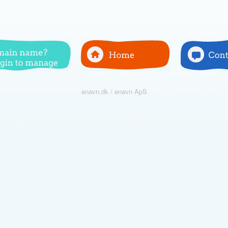
enavn.dk / enavn ApS